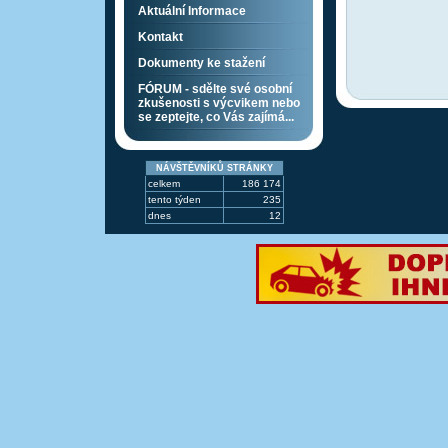
Aktuální Informace
Kontakt
Dokumenty ke stažení
FÓRUM - sdělte své osobní
zkušenosti s výcvikem nebo
se zeptejte, co Vás zajímá...
NÁVŠTĚVNÍKŮ STRÁNKY
celkem
186 174
tento týden
235
dnes
12