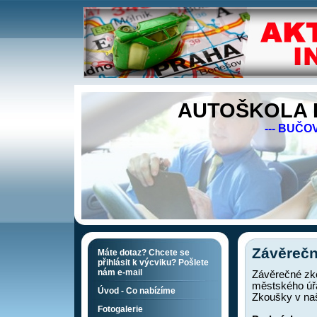
AUTOŠKOLA I
--- BUČOV
Závěreč
Máte dotaz? Chcete se
přihlásit k výcviku? Pošlete
nám e-mail
Závěrečné zk
městského úř
Úvod - Co nabízíme
Zkoušky v naš
Fotogalerie