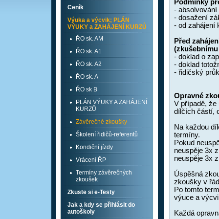
Podmínky pro
Ceník
- absolvován
- dosažení z
Výuka a výcvik; PLÁN
- od zahájení
VÝUKY a ZAHÁJENÍ KURZŮ
ŘO sk. AM
Před zahájen
(zkušebnímu
ŘO sk. A1
- doklad o za
ŘO sk. A2
- doklad totož
- řidičský prů
ŘO sk. A
ŘO sk B
Opravné zko
PLÁN VÝUKY A ZAHÁJENÍ
V případě, že
KURZŮ
dílčích částí
Závěrečné zkoušky
Na každou díl
Školení řidičů-referentů
termíny.
Pokud neuspěj
Kondiční jízdy
neuspěje 3x z
neuspěje 3x z
Vrácení ŘP
Termíny závěrečných
Úspěšná zkou
zkoušek
zkoušky v řá
Po tomto term
Zkuste si e-Testy
výuce a výcvi
Jak a kdy se přihlásit do
autoškoly
Každá opravn