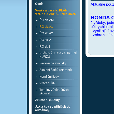
Ceník
Aktuálně použ
Výuka a výcvik; PLÁN
VÝUKY a ZAHÁJENÍ KURZŮ
HONDA C
ŘO sk. AM
čtyřdobý, jed
pětirychlostní
ŘO sk. A1
- vynikající o
ŘO sk. A2
- zobrazení z
ŘO sk. A
ŘO sk B
PLÁN VÝUKY A ZAHÁJENÍ
KURZŮ
Závěrečné zkoušky
Školení řidičů-referentů
Kondiční jízdy
Vrácení ŘP
Termíny závěrečných
zkoušek
Zkuste si e-Testy
Jak a kdy se přihlásit do
autoškoly