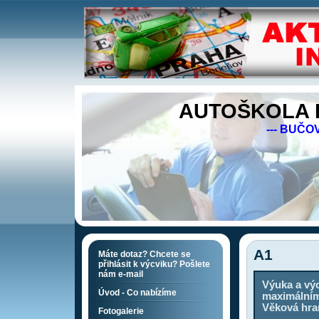
AUTOŠKOLA I
--- BUČOV
A1
Máte dotaz? Chcete se
přihlásit k výcviku? Pošlete
nám e-mail
Výuka a vý
Úvod - Co nabízíme
maximálním
Věková hran
Fotogalerie