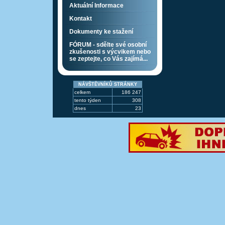
Aktuální Informace
Kontakt
Dokumenty ke stažení
FÓRUM - sdělte své osobní
zkušenosti s výcvikem nebo
se zeptejte, co Vás zajímá...
NÁVŠTĚVNÍKŮ STRÁNKY
celkem
186 247
tento týden
308
dnes
23